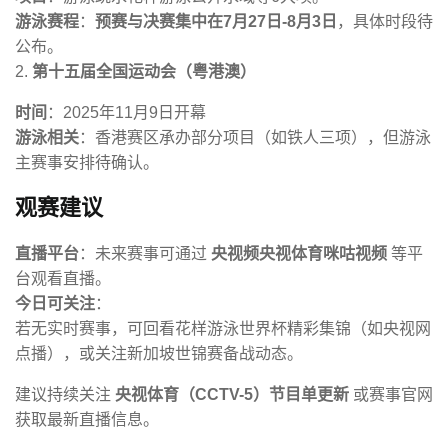
游泳赛程
：
预赛与决赛集中在7月27日-8月3日
，具体时段待
公布。
2.
第十五届全国运动会（粤港澳）
时间
：2025年11月9日开幕
游泳相关
：香港赛区承办部分项目（如铁人三项），但游泳
主赛事安排待确认。
观赛建议
直播平台
：未来赛事可通过
央视频央视体育咪咕视频
等平
台观看直播。
今日可关注
：
若无实时赛事，可回看花样游泳世界杯精彩集锦（如央视网
点播），或关注新加坡世锦赛备战动态。
建议持续关注
央视体育（CCTV-5）节目单更新
或赛事官网
获取最新直播信息。