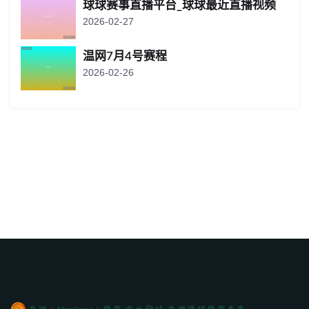
球球赛事直播平台_球球最近直播视频
2026-02-27
温网7月4号赛程
2026-02-26