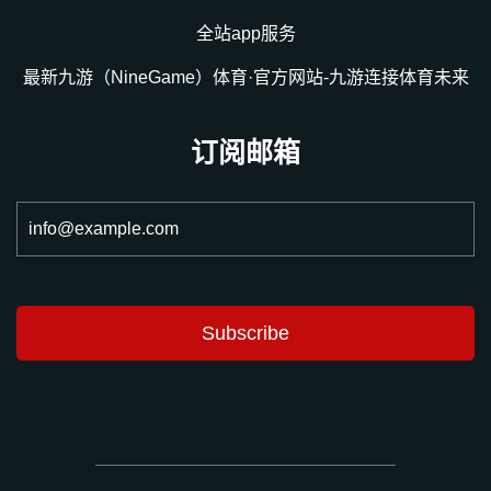
全站app服务
最新九游（NineGame）体育·官方网站-九游连接体育未来
订阅邮箱
Subscribe